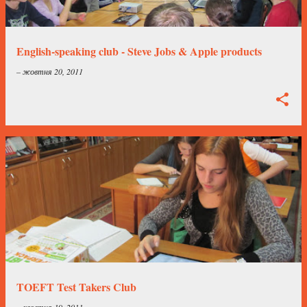
English-speaking club - Steve Jobs & Apple products
–
жовтня 20, 2011
TOEFT Test Takers Club