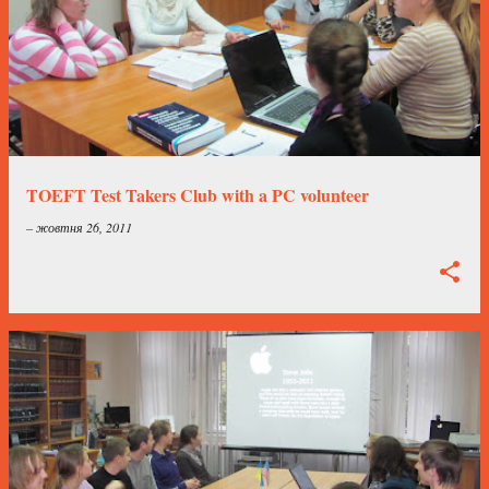
TOEFT Test Takers Club with a PC volunteer
–
жовтня 26, 2011