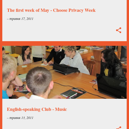
The first week of May - Choose Privacy Week
–
травня 17, 2011
English-speaking Club - Music
–
травня 13, 2011