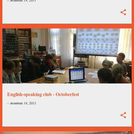
–
жовтня 19, 2011
English-speaking club - Octoberfest
–
жовтня 14, 2011