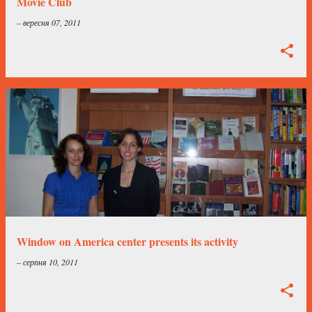
Movie Club
–
вересня 07, 2011
Window on America center presents its activity
–
серпня 10, 2011