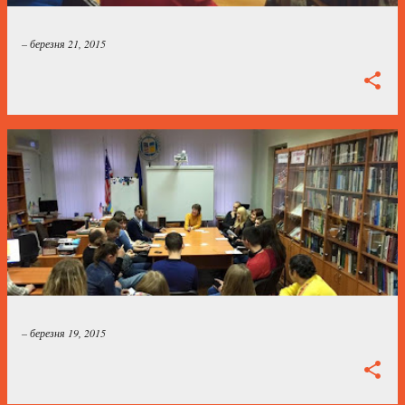
і
к
–
березня 21, 2015
а
ц
і
ї
–
березня 19, 2015