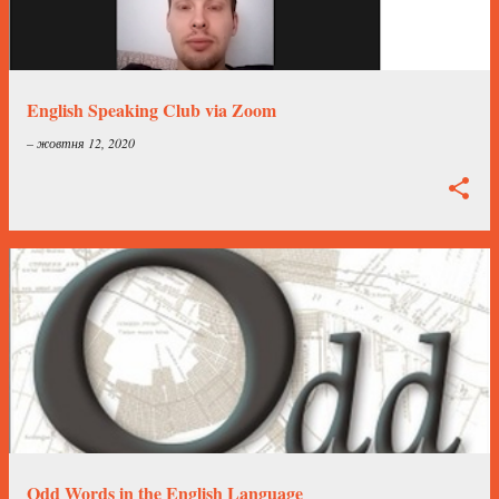
English Speaking Club via Zoom
–
жовтня 12, 2020
Odd Words in the English Language