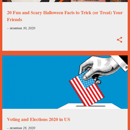
і
к
20 Fun and Scary Halloween Facts to Trick (or Treat) Your
а
Friends
ц
–
жовтня 30, 2020
і
ї
Voting and Elections 2020 in US
–
жовтня 28, 2020