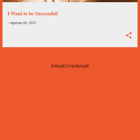
і
к
I Want to be Successful!
а
–
вересня 04, 2012
ц
і
ї
БІЛЬШЕ ПУБЛІКАЦІЙ