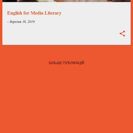
і
к
English for Media Literacy
а
–
березня 16, 2019
ц
і
ї
БІЛЬШЕ ПУБЛІКАЦІЙ