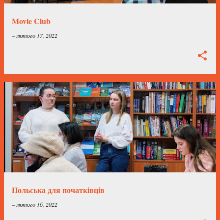
і
к
Movie Club
а
–
лютого 17, 2022
ц
і
ї
Польська для початківців
–
лютого 16, 2022