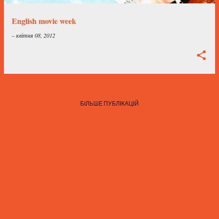
і
к
English movie week
а
–
квітня 08, 2012
ц
і
ї
БІЛЬШЕ ПУБЛІКАЦІЙ