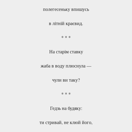
полегесеньку впишусь
в літній краєвид.
* * *
На старім ставку
жаба в воду плюснула —
чули ви таку?
* * *
Гедзь на будяку:
ти стривай, не клюй його,