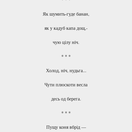
Як шумить-гуде банан,
як у кадуб капа дощ,-
чую цілу ніч.
* * *
Холод, ніч, нудьга...
Чути плюскоти весла
десь од берега.
* * *
Пущу коня вбрід —