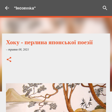
Перейти до основного вмісту
"Інозеmkа"
Хоку - перлина японської поезії
–
травня 08, 2021