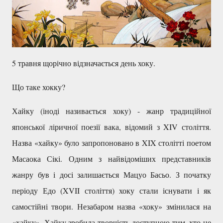
5 травня щорічно відзначається день хоку.
Що таке хокку?
Хайку (іноді називається хоку) - жанр традиційної
японської ліричної поезії вака, відомий з XIV століття.
Назва «хайку» було запропоновано в XIX столітті поетом
Масаока Сікі. Одним з найвідоміших представників
жанру був і досі залишається Мацуо Басьо. З початку
періоду Едо (XVII століття) хоку стали існувати і як
самостійні твори. Незабаром назва «хоку» змінилася на
«хайку». Хайку зробила творчість доступною тим, хто не