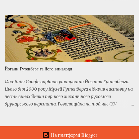
жінкам пробивати собі дорогу завжди було непросто. У
минулі століття сферою діяльності прекрасної статі були
будинок, побут, сім'я і дрібні ремесла, такі як шиття і
вишивання. Заняття мистецтвом і науками були суто
чоловічими, а жінці надавалася можливість стати музою,
помічницею, але ніяк не творцем. Звичайно, і в минулому
з'являлися видатні жінки, які порушували сформований
стереотип, але це було чимось винятковим, скандальним, а
часом навіть непристойним. Найменше: жінку-
Йоганн Гутенберг та його винаходи
письменника або лікаря суспільство не приймало всерйоз.
Тому Жорж Санд одягнула чоловічий костюм і змінила своє
14 квітня Google вирішив ушанувати Йоганна Гутенберга.
ім'я. А доброзичливці радили Джоан Роулінг та сестрам
Цього дня 2000 року Музей Гутенберга відкрив виставку на
Бронте взяти чоловічі псевдоніми, щоб видавці звернули
честь винахідника першого механічного рухомого
належну увагу на їх творч...
друкарського верстата. Революційна на той час (XV
століття) технологія зробила знання, викладені у книгах,
доступними для простої людини. Саме на честь цього
Google випустив новий дудл. У нас не так багато точних
даних про життя Йоганна Гутенберга. Майбутній
На платформі Blogger